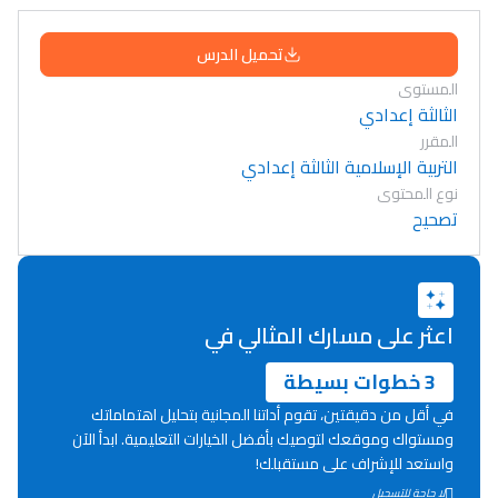
تحميل الدرس
المستوى
الثالثة إعدادي
المقرر
التربية الإسلامية الثالثة إعدادي
نوع المحتوى
تصحيح
اعثر على مسارك المثالي في
3 خطوات بسيطة
في أقل من دقيقتين، تقوم أداتنا المجانية بتحليل اهتماماتك
ومستواك وموقعك لتوصيك بأفضل الخيارات التعليمية. ابدأ الآن
واستعد للإشراف على مستقبلك!
Lycée Maroc
لا حاجة للتسجيل