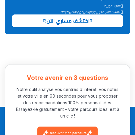
التعليم الثانوي التأهيلي
نتائجك فورية!
+5000 طالب مغربي وجدوا طريقهم بفضل 9rayti.
اكتشف مساري الآن!
Collège au Maroc
التعليم الثانوي الإعدادي
Post-Bac
+ de 78 Sujets
Votre avenir en 3 questions
Interviews/Vidéos
+ de 89 Interviews/Vidéos
Notre outil analyse vos centres d'intérêt, vos notes
et votre ville en 90 secondes pour vous proposer
des recommandations 100% personnalisées.
Essayez-le gratuitement - votre parcours idéal est à
دليل المهن
un clic !
ما يزيد عن 149 مهنة
Découvrir mon parcours