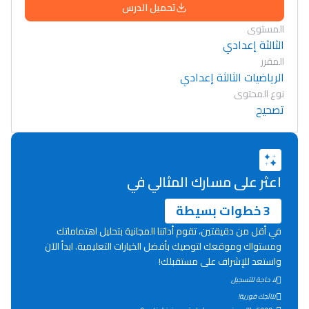
تحميل الدرس
المستوى
الثالثة إعدادي
المقرر
الرياضيات الثالثة إعدادي
نوع المحتوى
تصحيح
اعثر على مسارك المثالي في
3 خطوات بسيطة
في أقل من دقيقتين، تقوم أداتنا المجانية بتحليل اهتماماتك
ومستواك وموقعك لتوصيك بأفضل الخيارات التعليمية. ابدأ الآن
واستعد للإشراف على مستقبلك!
Lycée Maroc
لا حاجة للتسجيل
نتائجك فورية!
التعليم الثانوي التأهيلي