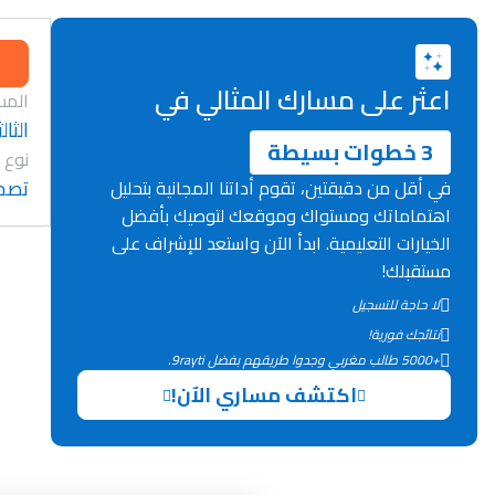
اعثر على مسارك المثالي في
المس
الثا
3 خطوات بسيطة
نوع 
تصح
في أقل من دقيقتين، تقوم أداتنا المجانية بتحليل
اهتماماتك ومستواك وموقعك لتوصيك بأفضل
الخيارات التعليمية. ابدأ الآن واستعد للإشراف على
مستقبلك!
لا حاجة للتسجيل
نتائجك فورية!
+5000 طالب مغربي وجدوا طريقهم بفضل 9rayti.
اكتشف مساري الآن!