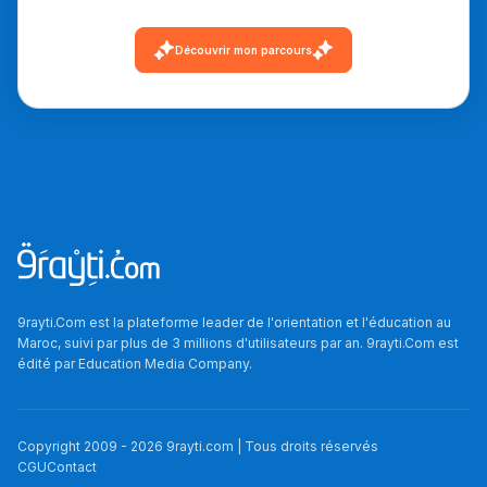
دليل التوجيه
Découvrir mon parcours
التوجيه بالثانوي و الإعدادي
9rayti.Com est la plateforme leader de l'orientation et l'éducation au
Ki Derti Liha
Maroc, suivi par plus de 3 millions d'utilisateurs par an. 9rayti.Com est
édité par
Education Media Company
.
باش تقدر تساعد الناس
يلقاو التوازن من الدّاخل
Copyright 2009 -
2026
9rayti.com | Tous droits réservés
ومن الخارج، بشرى
CGU
Contact