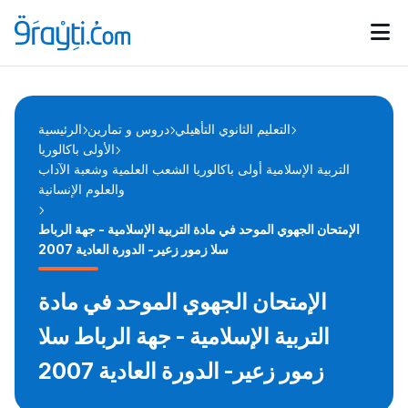
Catégories
Calendrier des concours
Annonces bourses
d'actualités
التعليم الثانوي التأهيلي
دروس و تمارين
الرئيسية
الأولى باكالوريا
التربية الإسلامية أولى باكالوريا الشعب العلمية وشعبة الآداب
والعلوم الإنسانية
اﻹﻣﺘﺤﺎن اﻟﺠﮭﻮي اﻟﻤﻮﺣﺪ في مادة التربية الإسلامية - ﺟﮭﺔ اﻟﺮﺑﺎط
ﺳﻼ زﻣﻮر زﻋﯿﺮ- الدورة العادية 2007
اﻹﻣﺘﺤﺎن اﻟﺠﮭﻮي اﻟﻤﻮﺣﺪ في مادة
التربية الإسلامية - ﺟﮭﺔ اﻟﺮﺑﺎط ﺳﻼ
زﻣﻮر زﻋﯿﺮ- الدورة العادية 2007