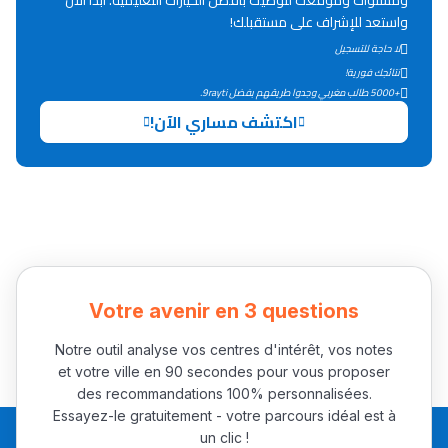
ومستواك وموقعك لتوصيك بأفضل الخيارات التعليمية. ابدأ الآن
Lycée Maroc
واستعد للإشراف على مستقبلك!
التعليم الثانوي التأهيلي
لا حاجة للتسجيل
نتائجك فورية!
+5000 طالب مغربي وجدوا طريقهم بفضل 9rayti.
Collège au Maroc
اكتشف مساري الآن!
التعليم الثانوي الإعدادي
Post-Bac
+ de 78 Sujets
Interviews/Vidéos
Votre avenir en 3 questions
+ de 89 Interviews/Vidéos
Notre outil analyse vos centres d'intérêt, vos notes
et votre ville en 90 secondes pour vous proposer
دليل المهن
des recommandations 100% personnalisées.
Essayez-le gratuitement - votre parcours idéal est à
ما يزيد عن 149 مهنة
un clic !