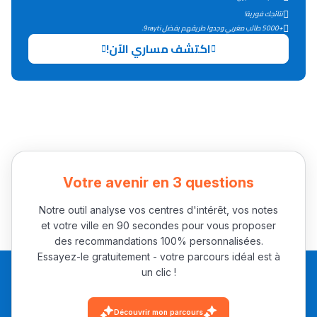
التعليم الثانوي التأهيلي
نتائجك فورية!
+5000 طالب مغربي وجدوا طريقهم بفضل 9rayti.
اكتشف مساري الآن!
Collège au Maroc
التعليم الثانوي الإعدادي
Post-Bac
+ de 78 Sujets
Votre avenir en 3 questions
Interviews/Vidéos
+ de 89 Interviews/Vidéos
Notre outil analyse vos centres d'intérêt, vos notes
et votre ville en 90 secondes pour vous proposer
des recommandations 100% personnalisées.
Essayez-le gratuitement - votre parcours idéal est à
دليل المهن
un clic !
ما يزيد عن 149 مهنة
Découvrir mon parcours