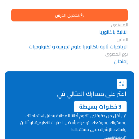
تحميل الدرس
المستوى
الثانية باكالوريا
المقرر
الرياضيات ثانية باكالوريا علوم تجريبية و تكنولوجيات
نوع المحتوى
إمتحان
اعثر على مسارك المثالي في
3 خطوات بسيطة
في أقل من دقيقتين، تقوم أداتنا المجانية بتحليل اهتماماتك
ومستواك وموقعك لتوصيك بأفضل الخيارات التعليمية. ابدأ الآن
واستعد للإشراف على مستقبلك!
Lycée Maroc
لا حاجة للتسجيل