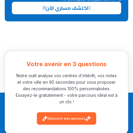
اكتشف مساري الآن!
Collège au Maroc
التعليم الثانوي الإعدادي
Post-Bac
+ de 78 Sujets
Votre avenir en 3 questions
Interviews/Vidéos
Notre outil analyse vos centres d'intérêt, vos notes
+ de 89 Interviews/Vidéos
et votre ville en 90 secondes pour vous proposer
des recommandations 100% personnalisées.
Essayez-le gratuitement - votre parcours idéal est à
un clic !
دليل المهن
ما يزيد عن 149 مهنة
Découvrir mon parcours