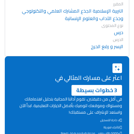
المقرر
التربية الإسلامية الجذع المشترك العلمي والتكنولوجي
وجذع الآداب والعلوم الإنسانية
نوع المحتوى
درس
الدرس
اليسر و رفع الحرج
اعثر على مسارك المثالي في
3 خطوات بسيطة
في أقل من دقيقتين، تقوم أداتنا المجانية بتحليل اهتماماتك
ومستواك وموقعك لتوصيك بأفضل الخيارات التعليمية. ابدأ الآن
واستعد للإشراف على مستقبلك!
لا حاجة للتسجيل
Lycée Maroc
نتائجك فورية!
التعليم الثانوي التأهيلي
+5000 طالب مغربي وجدوا طريقهم بفضل 9rayti.