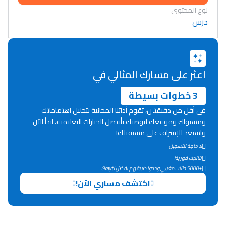
نوع المحتوى
درس
اعثر على مسارك المثالي في
3 خطوات بسيطة
في أقل من دقيقتين، تقوم أداتنا المجانية بتحليل اهتماماتك
ومستواك وموقعك لتوصيك بأفضل الخيارات التعليمية. ابدأ الآن
واستعد للإشراف على مستقبلك!
لا حاجة للتسجيل
نتائجك فورية!
+5000 طالب مغربي وجدوا طريقهم بفضل 9rayti.
Lycée Maroc
اكتشف مساري الآن!
التعليم الثانوي التأهيلي
Collège au Maroc