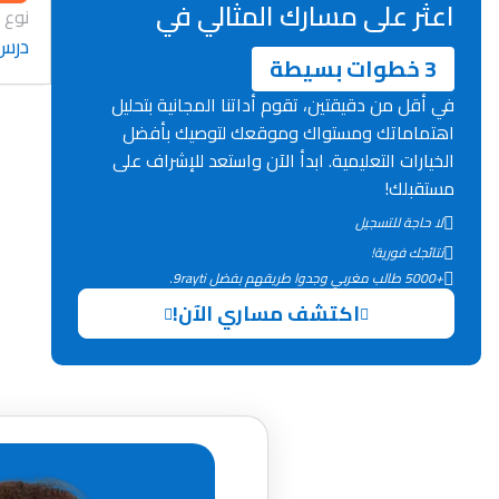
اعثر على مسارك المثالي في
نوع 
درس
3 خطوات بسيطة
في أقل من دقيقتين، تقوم أداتنا المجانية بتحليل
اهتماماتك ومستواك وموقعك لتوصيك بأفضل
الخيارات التعليمية. ابدأ الآن واستعد للإشراف على
مستقبلك!
لا حاجة للتسجيل
نتائجك فورية!
+5000 طالب مغربي وجدوا طريقهم بفضل 9rayti.
اكتشف مساري الآن!