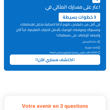
اعثر على مسارك المثالي في
3 خطوات بسيطة
في أقل من دقيقتين، تقوم أداتنا المجانية بتحليل اهتماماتك
ومستواك وموقعك لتوصيك بأفضل الخيارات التعليمية. ابدأ الآن
واستعد للإشراف على مستقبلك!
لا حاجة للتسجيل
نتائجك فورية!
+5000 طالب مغربي وجدوا طريقهم بفضل 9rayti.
اكتشف مساري الآن!
Lycée Maroc
التعليم الثانوي التأهيلي
Collège au Maroc
التعليم الثانوي الإعدادي
Votre avenir en 3 questions