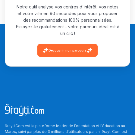
Notre outil analyse vos centres d'intérêt, vos notes
Post-Bac
et votre ville en 90 secondes pour vous proposer
+ de 78 Sujets
des recommandations 100% personnalisées.
Essayez-le gratuitement - votre parcours idéal est à
un clic !
Interviews/Vidéos
+ de 89 Interviews/Vidéos
Découvrir mon parcours
دليل المهن
ما يزيد عن 149 مهنة
دليل التوجيه
التوجيه بالثانوي و الإعدادي
9rayti.Com est la plateforme leader de l'orientation et l'éducation au
Maroc, suivi par plus de 3 millions d'utilisateurs par an. 9rayti.Com est