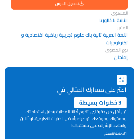
تحميل الدرس
المستوى
الثانية باكالوريا
المقرر
اللغة العربية ثانية باك علوم تجريبية رياضية اقتصادية و
تكنولوجيات
نوع المحتوى
إمتحان
اعثر على مسارك المثالي في
3 خطوات بسيطة
في أقل من دقيقتين، تقوم أداتنا المجانية بتحليل اهتماماتك
ومستواك وموقعك لتوصيك بأفضل الخيارات التعليمية. ابدأ الآن
واستعد للإشراف على مستقبلك!
Lycée Maroc
لا حاجة للتسجيل