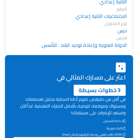
الثانية إعدادي
المقرر
الاجتماعيات الثانية إعدادي
نوع المحتوى
درس
الدرس
الدولة العلوية وإعادة توحيد البلاد : التأسس
اعثر على مسارك المثالي في
3 خطوات بسيطة
في أقل من دقيقتين، تقوم أداتنا المجانية بتحليل اهتماماتك
ومستواك وموقعك لتوصيك بأفضل الخيارات التعليمية. ابدأ الآن
واستعد للإشراف على مستقبلك!
لا حاجة للتسجيل
Lycée Maroc
نتائجك فورية!
التعليم الثانوي التأهيلي
+5000 طالب مغربي وجدوا طريقهم بفضل 9rayti.