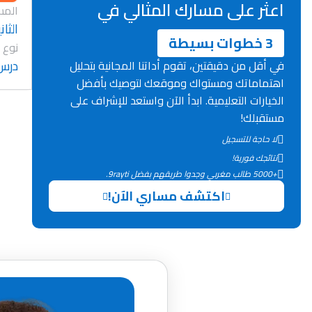
اعثر على مسارك المثالي في
المس
الثان
3 خطوات بسيطة
نوع 
درس
في أقل من دقيقتين، تقوم أداتنا المجانية بتحليل
اهتماماتك ومستواك وموقعك لتوصيك بأفضل
الخيارات التعليمية. ابدأ الآن واستعد للإشراف على
مستقبلك!
لا حاجة للتسجيل
نتائجك فورية!
+5000 طالب مغربي وجدوا طريقهم بفضل 9rayti.
اكتشف مساري الآن!