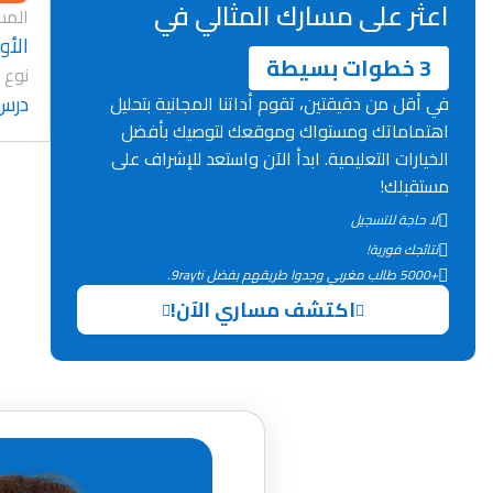
اعثر على مسارك المثالي في
المس
الأول
3 خطوات بسيطة
نوع 
درس
في أقل من دقيقتين، تقوم أداتنا المجانية بتحليل
اهتماماتك ومستواك وموقعك لتوصيك بأفضل
الخيارات التعليمية. ابدأ الآن واستعد للإشراف على
مستقبلك!
لا حاجة للتسجيل
نتائجك فورية!
+5000 طالب مغربي وجدوا طريقهم بفضل 9rayti.
اكتشف مساري الآن!