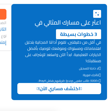
اعثر على مسارك المثالي في
المس
الثان
3 خطوات بسيطة
نوع 
إمتح
في أقل من دقيقتين، تقوم أداتنا المجانية بتحليل
اهتماماتك ومستواك وموقعك لتوصيك بأفضل
الخيارات التعليمية. ابدأ الآن واستعد للإشراف على
مستقبلك!
لا حاجة للتسجيل
نتائجك فورية!
+5000 طالب مغربي وجدوا طريقهم بفضل 9rayti.
اكتشف مساري الآن!