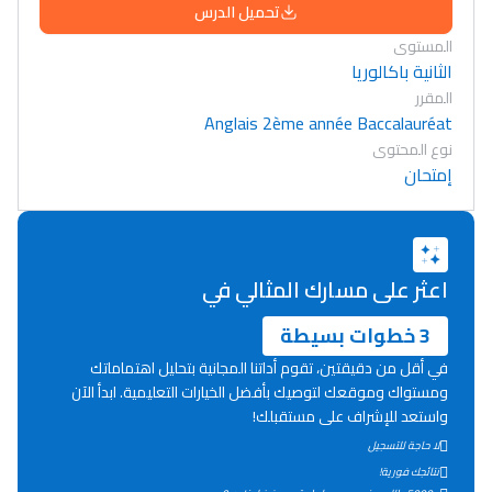
تحميل الدرس
المستوى
الثانية باكالوريا
المقرر
Anglais 2ème année Baccalauréat
نوع المحتوى
إمتحان
اعثر على مسارك المثالي في
3 خطوات بسيطة
في أقل من دقيقتين، تقوم أداتنا المجانية بتحليل اهتماماتك
ومستواك وموقعك لتوصيك بأفضل الخيارات التعليمية. ابدأ الآن
واستعد للإشراف على مستقبلك!
Lycée Maroc
لا حاجة للتسجيل
نتائجك فورية!
التعليم الثانوي التأهيلي