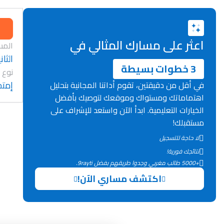
اعثر على مسارك المثالي في
المس
الثان
3 خطوات بسيطة
نوع 
إمتح
في أقل من دقيقتين، تقوم أداتنا المجانية بتحليل
اهتماماتك ومستواك وموقعك لتوصيك بأفضل
الخيارات التعليمية. ابدأ الآن واستعد للإشراف على
مستقبلك!
لا حاجة للتسجيل
نتائجك فورية!
+5000 طالب مغربي وجدوا طريقهم بفضل 9rayti.
اكتشف مساري الآن!