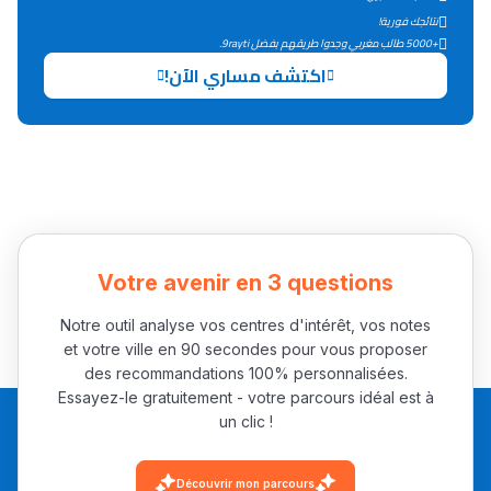
التعليم الثانوي التأهيلي
نتائجك فورية!
+5000 طالب مغربي وجدوا طريقهم بفضل 9rayti.
اكتشف مساري الآن!
Collège au Maroc
التعليم الثانوي الإعدادي
Post-Bac
+ de 78 Sujets
Votre avenir en 3 questions
Interviews/Vidéos
+ de 89 Interviews/Vidéos
Notre outil analyse vos centres d'intérêt, vos notes
et votre ville en 90 secondes pour vous proposer
des recommandations 100% personnalisées.
Essayez-le gratuitement - votre parcours idéal est à
دليل المهن
un clic !
ما يزيد عن 149 مهنة
Découvrir mon parcours