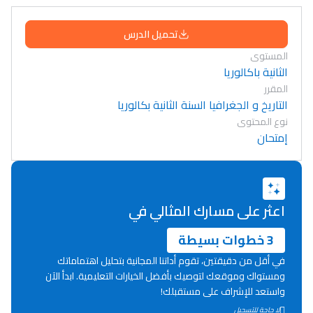
تحميل الدرس
المستوى
الثانية باكالوريا
المقرر
التاريخ و الجغرافيا السنة الثانية بكالوريا
نوع المحتوى
إمتحان
اعثر على مسارك المثالي في
3 خطوات بسيطة
في أقل من دقيقتين، تقوم أداتنا المجانية بتحليل اهتماماتك
ومستواك وموقعك لتوصيك بأفضل الخيارات التعليمية. ابدأ الآن
واستعد للإشراف على مستقبلك!
Lycée Maroc
لا حاجة للتسجيل