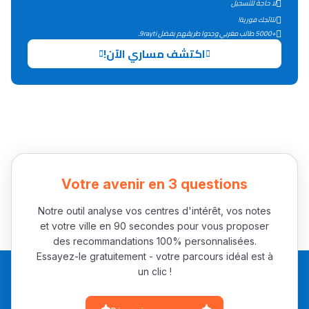
لا حاجة للتسجيل
التعليم الثانوي التأهيلي
نتائجك فورية!
+5000 طالب مغربي وجدوا طريقهم بفضل 9rayti.
اكتشف مساري الآن!
Collège au Maroc
التعليم الثانوي الإعدادي
Post-Bac
+ de 78 Sujets
Votre avenir en 3 questions
Interviews/Vidéos
+ de 89 Interviews/Vidéos
Notre outil analyse vos centres d'intérêt, vos notes
et votre ville en 90 secondes pour vous proposer
des recommandations 100% personnalisées.
دليل المهن
Essayez-le gratuitement - votre parcours idéal est à
un clic !
ما يزيد عن 149 مهنة