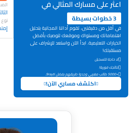
اعثر على مسارك المثالي في
المس
الثا
3 خطوات بسيطة
نوع 
إمتح
في أقل من دقيقتين، تقوم أداتنا المجانية بتحليل
اهتماماتك ومستواك وموقعك لتوصيك بأفضل
الخيارات التعليمية. ابدأ الآن واستعد للإشراف على
مستقبلك!
لا حاجة للتسجيل
نتائجك فورية!
+5000 طالب مغربي وجدوا طريقهم بفضل 9rayti.
اكتشف مساري الآن!