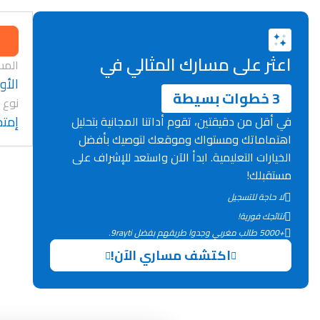
اعثر على مسارك المثالي في
المس
الأول
3 خطوات بسيطة
نوع 
إمتح
في أقل من دقيقتين، تقوم أداتنا المجانية بتحليل
اهتماماتك ومستواك وموقعك لتوصيك بأفضل
الخيارات التعليمية. ابدأ الآن واستعد للإشراف على
مستقبلك!
لا حاجة للتسجيل
نتائجك فورية!
+5000 طالب مغربي وجدوا طريقهم بفضل 9rayti.
اكتشف مساري الآن!