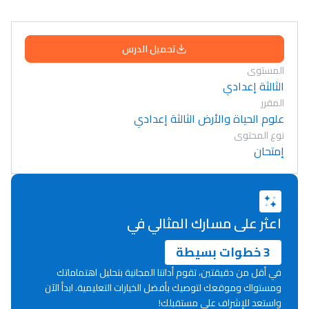
تحميل الدرس
المستوى
الثالثة إعدادي
المقرر
علوم الحياة والأرض الثالثة إعدادي
نوع المحتوى
إمتحان
اعثر على مسارك المثالي في
3 خطوات بسيطة
في أقل من دقيقتين، تقوم أداتنا المجانية بتحليل اهتماماتك
ومستواك وموقعك لتوصيك بأفضل الخيارات التعليمية. ابدأ الآن
Lycée Maroc
واستعد للإشراف على مستقبلك!