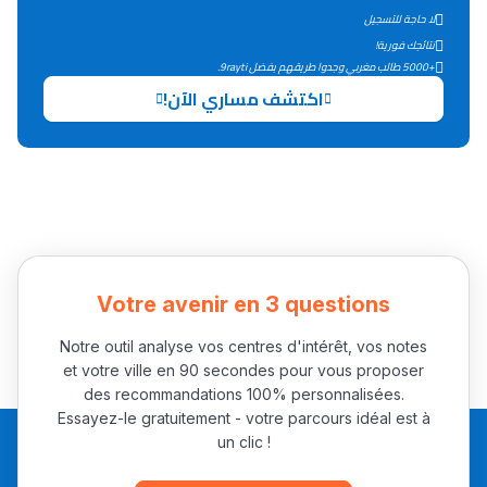
لا حاجة للتسجيل
التعليم الثانوي التأهيلي
نتائجك فورية!
+5000 طالب مغربي وجدوا طريقهم بفضل 9rayti.
Collège au Maroc
اكتشف مساري الآن!
التعليم الثانوي الإعدادي
Post-Bac
+ de 78 Sujets
Interviews/Vidéos
Votre avenir en 3 questions
+ de 89 Interviews/Vidéos
Notre outil analyse vos centres d'intérêt, vos notes
et votre ville en 90 secondes pour vous proposer
des recommandations 100% personnalisées.
دليل المهن
Essayez-le gratuitement - votre parcours idéal est à
un clic !
ما يزيد عن 149 مهنة