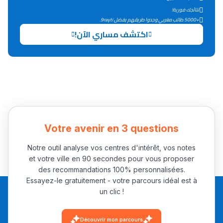
التعليم الثانوي التأهيلي
نتائجك فورية!
+5000 طالب مغربي وجدوا طريقهم بفضل 9rayti.
اكتشف مساري الآن!
Collège au Maroc
التعليم الثانوي الإعدادي
Post-Bac
+ de 78 Sujets
Votre avenir en 3 questions
Interviews/Vidéos
+ de 89 Interviews/Vidéos
Notre outil analyse vos centres d'intérêt, vos notes
et votre ville en 90 secondes pour vous proposer
des recommandations 100% personnalisées.
Essayez-le gratuitement - votre parcours idéal est à
دليل المهن
un clic !
ما يزيد عن 149 مهنة
Découvrir mon parcours