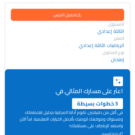
تحميل الدرس
المستوى
الثالثة إعدادي
المقرر
الرياضيات الثالثة إعدادي
نوع المحتوى
إمتحان
اعثر على مسارك المثالي في
3 خطوات بسيطة
في أقل من دقيقتين، تقوم أداتنا المجانية بتحليل اهتماماتك
ومستواك وموقعك لتوصيك بأفضل الخيارات التعليمية. ابدأ الآن
واستعد للإشراف على مستقبلك!
Lycée Maroc
لا حاجة للتسجيل