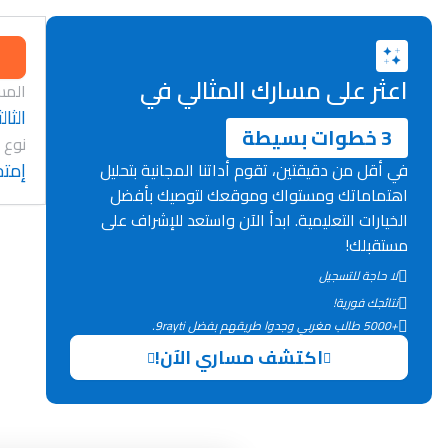
اعثر على مسارك المثالي في
المس
الثا
3 خطوات بسيطة
نوع 
إمتح
في أقل من دقيقتين، تقوم أداتنا المجانية بتحليل
اهتماماتك ومستواك وموقعك لتوصيك بأفضل
الخيارات التعليمية. ابدأ الآن واستعد للإشراف على
مستقبلك!
لا حاجة للتسجيل
نتائجك فورية!
+5000 طالب مغربي وجدوا طريقهم بفضل 9rayti.
اكتشف مساري الآن!