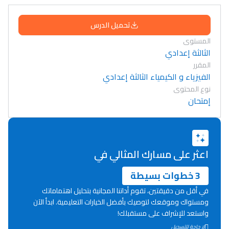
تحميل الدرس
المستوى
الثالثة إعدادي
المقرر
الفيزياء و الكيمياء الثالثة إعدادي
نوع المحتوى
إمتحان
اعثر على مسارك المثالي في
3 خطوات بسيطة
في أقل من دقيقتين، تقوم أداتنا المجانية بتحليل اهتماماتك
ومستواك وموقعك لتوصيك بأفضل الخيارات التعليمية. ابدأ الآن
واستعد للإشراف على مستقبلك!
Lycée Maroc
لا حاجة للتسجيل