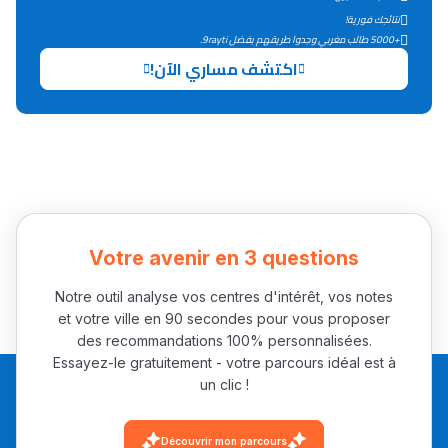
التعليم الثانوي التأهيلي
نتائجك فورية!
+5000 طالب مغربي وجدوا طريقهم بفضل 9rayti.
اكتشف مساري الآن!
Collège au Maroc
التعليم الثانوي الإعدادي
Post-Bac
+ de 78 Sujets
Votre avenir en 3 questions
Interviews/Vidéos
+ de 89 Interviews/Vidéos
Notre outil analyse vos centres d'intérêt, vos notes
et votre ville en 90 secondes pour vous proposer
des recommandations 100% personnalisées.
Essayez-le gratuitement - votre parcours idéal est à
دليل المهن
un clic !
ما يزيد عن 149 مهنة
Découvrir mon parcours