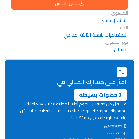
تحميل الدرس
المستوى
الثالثة إعدادي
المقرر
الإجتماعيات للسنة الثالثة إعدادي
نوع المحتوى
إمتحان
اعثر على مسارك المثالي في
3 خطوات بسيطة
في أقل من دقيقتين، تقوم أداتنا المجانية بتحليل اهتماماتك
ومستواك وموقعك لتوصيك بأفضل الخيارات التعليمية. ابدأ الآن
واستعد للإشراف على مستقبلك!
Lycée Maroc
لا حاجة للتسجيل
نتائجك فورية!
التعليم الثانوي التأهيلي