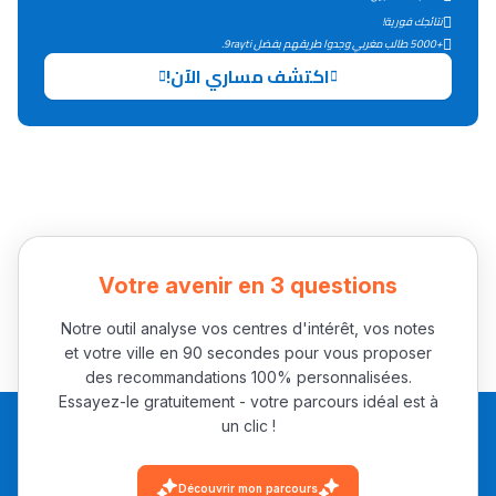
التعليم الثانوي التأهيلي
نتائجك فورية!
+5000 طالب مغربي وجدوا طريقهم بفضل 9rayti.
اكتشف مساري الآن!
Collège au Maroc
التعليم الثانوي الإعدادي
Post-Bac
+ de 78 Sujets
Votre avenir en 3 questions
Interviews/Vidéos
+ de 89 Interviews/Vidéos
Notre outil analyse vos centres d'intérêt, vos notes
et votre ville en 90 secondes pour vous proposer
des recommandations 100% personnalisées.
Essayez-le gratuitement - votre parcours idéal est à
دليل المهن
un clic !
ما يزيد عن 149 مهنة
Découvrir mon parcours