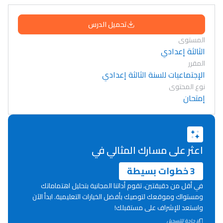
تحميل الدرس
المستوى
الثالثة إعدادي
المقرر
الإجتماعيات للسنة الثالثة إعدادي
نوع المحتوى
إمتحان
اعثر على مسارك المثالي في
3 خطوات بسيطة
في أقل من دقيقتين، تقوم أداتنا المجانية بتحليل اهتماماتك
ومستواك وموقعك لتوصيك بأفضل الخيارات التعليمية. ابدأ الآن
واستعد للإشراف على مستقبلك!
Lycée Maroc
لا حاجة للتسجيل