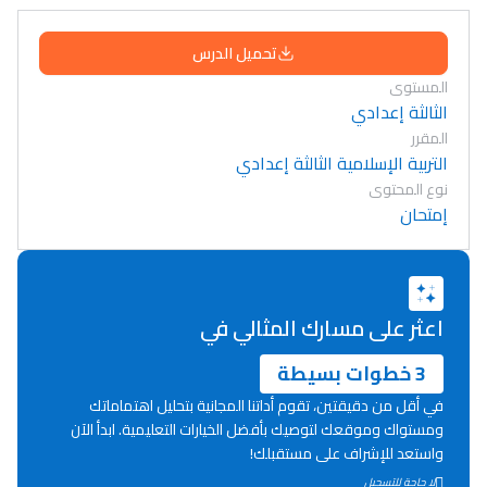
تحميل الدرس
المستوى
الثالثة إعدادي
المقرر
التربية الإسلامية الثالثة إعدادي
نوع المحتوى
إمتحان
اعثر على مسارك المثالي في
3 خطوات بسيطة
في أقل من دقيقتين، تقوم أداتنا المجانية بتحليل اهتماماتك
ومستواك وموقعك لتوصيك بأفضل الخيارات التعليمية. ابدأ الآن
واستعد للإشراف على مستقبلك!
Lycée Maroc
لا حاجة للتسجيل