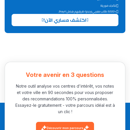
التعليم الثانوي التأهيلي
نتائجك فورية!
+5000 طالب مغربي وجدوا طريقهم بفضل 9rayti.
اكتشف مساري الآن!
Collège au Maroc
التعليم الثانوي الإعدادي
Post-Bac
+ de 78 Sujets
Votre avenir en 3 questions
Interviews/Vidéos
+ de 89 Interviews/Vidéos
Notre outil analyse vos centres d'intérêt, vos notes
et votre ville en 90 secondes pour vous proposer
des recommandations 100% personnalisées.
Essayez-le gratuitement - votre parcours idéal est à
دليل المهن
un clic !
ما يزيد عن 149 مهنة
Découvrir mon parcours