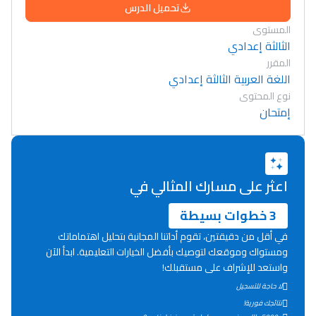
تحميل الدرس
المستوى
الثالثة إعدادي
المقرر
اللغة العربية الثالثة إعدادي
نوع المحتوى
إمتحان
اعثر على مسارك المثالي في
3 خطوات بسيطة
في أقل من دقيقتين، تقوم أداتنا المجانية بتحليل اهتماماتك
ومستواك وموقعك لتوصيك بأفضل الخيارات التعليمية. ابدأ الآن
واستعد للإشراف على مستقبلك!
Lycée Maroc
لا حاجة للتسجيل
نتائجك فورية!
التعليم الثانوي التأهيلي