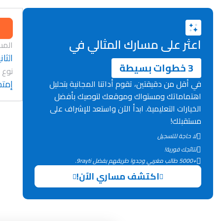
اعثر على مسارك المثالي في
المس
الثان
3 خطوات بسيطة
نوع 
إمتح
في أقل من دقيقتين، تقوم أداتنا المجانية بتحليل
اهتماماتك ومستواك وموقعك لتوصيك بأفضل
الخيارات التعليمية. ابدأ الآن واستعد للإشراف على
مستقبلك!
لا حاجة للتسجيل
نتائجك فورية!
+5000 طالب مغربي وجدوا طريقهم بفضل 9rayti.
اكتشف مساري الآن!