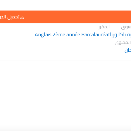
تحميل الد
توى
المقرر
Anglais 2ème année Baccalauréat
ية باكالوريا
المحتوى
ان