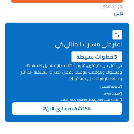
نوع المحتوى
درس
اعثر على مسارك المثالي في
3 خطوات بسيطة
في أقل من دقيقتين، تقوم أداتنا المجانية بتحليل اهتماماتك
ومستواك وموقعك لتوصيك بأفضل الخيارات التعليمية. ابدأ الآن
واستعد للإشراف على مستقبلك!
لا حاجة للتسجيل
نتائجك فورية!
+5000 طالب مغربي وجدوا طريقهم بفضل 9rayti.
Lycée Maroc
اكتشف مساري الآن!
التعليم الثانوي التأهيلي
Collège au Maroc