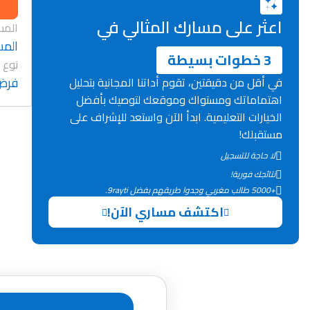
اعثر على مسارك المثالي في
المس
المس
3 خطوات بسيطة
نوع 
فرض
في أقل من دقيقتين، تقوم أداتنا المجانية بتحليل
اهتماماتك ومستواك وموقعك لتوصيك بأفضل
الخيارات التعليمية. ابدأ الآن واستعد للإشراف على
مستقبلك!
لا حاجة للتسجيل
نتائجك فورية!
+5000 طالب مغربي وجدوا طريقهم بفضل 9rayti.
اكتشف مساري الآن!