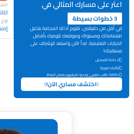
اعثر على مسارك المثالي في
المس
الثا
3 خطوات بسيطة
نوع 
إمتح
في أقل من دقيقتين، تقوم أداتنا المجانية بتحليل
اهتماماتك ومستواك وموقعك لتوصيك بأفضل
الخيارات التعليمية. ابدأ الآن واستعد للإشراف على
مستقبلك!
لا حاجة للتسجيل
نتائجك فورية!
+5000 طالب مغربي وجدوا طريقهم بفضل 9rayti.
اكتشف مساري الآن!