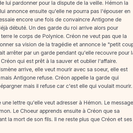
de lui pardonner pour la dispute de la veille. Hémon la
lui annonce ensuite qu'elle ne pourra pas l'épouser en
e essaie encore une fois de convaincre Antigone de
déjà débuté. Un des garde du roi arrive alors pour
erre le corps de Polynice. Créon ne veut pas que la
onner sa vision de la tragédie et annonce le "petit cou
it arrêter par un garde pendant qu'elle recouvre pour l
éon qui est prêt à la sauver et oublier l'affaire.
Ismène arrive, elle veut mourir avec sa soeur, elle est
e mais Antigone refuse. Créon appelle la garde qui
rgner mais il refuse car c'est elle qui voulait mourir.
te une lettre qu'elle veut adresser à Hémon. Le message
émon. Le Choeur apprends ensuite à Créon que sa
 la mort de son fils. Il ne reste plus que Créon et ses