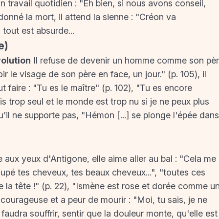
n travail quotidien : "Eh bien, si nous avons conseil,
ordonné la mort, il attend la sienne : "Créon va
 tout est absurde...
e)
olution
Il refuse de devenir un homme comme son pè
 le visage de son père en face, un jour." (p. 105), il
t faire : "Tu es le maître" (p. 102), "Tu es encore
uis trop seul et le monde est trop nu si je ne peux plus
qu'il ne supporte pas, "Hémon [...] se plonge l'épée dans
 aux yeux d'Antigone, elle aime aller au bal : "Cela me
 coupé tes cheveux, tes beaux cheveux...", "toutes ces
 la tête !" (p. 22), "Ismène est rose et dorée comme u
 courageuse et a peur de mourir : "Moi, tu sais, je ne
l faudra souffrir, sentir que la douleur monte, qu'elle est