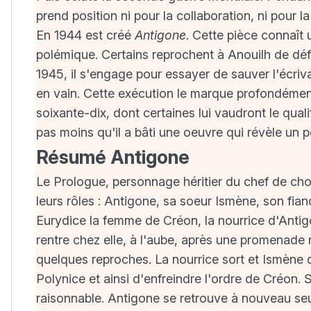
prend position ni pour la collaboration, ni pour 
En 1944 est créé
Antigone
. Cette pièce connaî
polémique. Certains reprochent à Anouilh de défen
1945, il s'engage pour essayer de sauver l'écriva
en vain. Cette exécution le marque profondément.
soixante-dix, dont certaines lui vaudront le qualif
pas moins qu'il a bâti une oeuvre qui révèle un 
Résumé Antigone
Le Prologue, personnage héritier du chef de choe
leurs rôles : Antigone, sa soeur Ismène, son fia
Eurydice la femme de Créon, la nourrice d'Antigo
rentre chez elle, à l'aube, après une promenade n
quelques reproches. La nourrice sort et Ismène 
Polynice et ainsi d'enfreindre l'ordre de Créon
raisonnable. Antigone se retrouve à nouveau seule