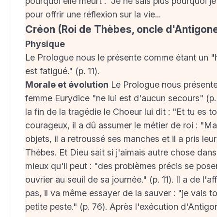
pourquoi elle meurt : "Je ne sais plus pourquoi je 
pour offrir une réflexion sur la vie...
Créon (Roi de Thèbes, oncle d'Antigon
Physique
Le Prologue nous le présente comme étant un "hom
est fatigué." (p. 11).
Morale et évolution
Le Prologue nous présente
femme Eurydice "ne lui est d'aucun secours" (p. 1
la fin de la tragédie le Choeur lui dit : "Et tu es
courageux, il a dû assumer le métier de roi : "Mais
objets, il a retroussé ses manches et il a pris leur
Thèbes. Et Dieu sait si j'aimais autre chose dans la
mieux qu'il peut : "des problèmes précis se posent
ouvrier au seuil de sa journée." (p. 11). Il a de 
pas, il va même essayer de la sauver : "je vais t
petite peste." (p. 76). Après l'exécution d'Antigo