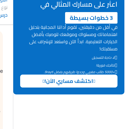
اعثر على مسارك المثالي في
نوع 
درس
3 خطوات بسيطة
في أقل من دقيقتين، تقوم أداتنا المجانية بتحليل
اهتماماتك ومستواك وموقعك لتوصيك بأفضل
الخيارات التعليمية. ابدأ الآن واستعد للإشراف على
مستقبلك!
لا حاجة للتسجيل
نتائجك فورية!
de
+5000 طالب مغربي وجدوا طريقهم بفضل 9rayti.
اكتشف مساري الآن!
e