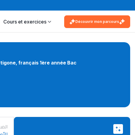
Cours et exercices
Découvrir mon parcours
tigone, français 1ère année Bac
المس
الأول