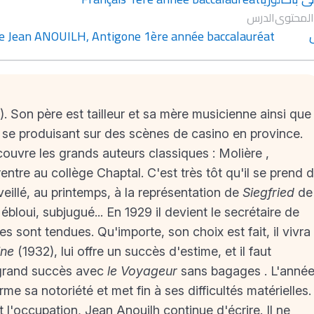
المحتوى
الدرس
e Jean ANOUILH, Antigone 1ère année baccalauréat
 Son père est tailleur et sa mère musicienne ainsi que
e se produisant sur des scènes de casino en province.
couvre les grands auteurs classiques : Molière ,
entre au collège Chaptal. C'est très tôt qu'il se prend 
veillé, au printemps, à la représentation de
Siegfried
de
bloui, subjugué... En 1929 il devient le secrétaire de
 sont tendues. Qu'importe, son choix est fait, il vivra
ine
(1932), lui offre un succès d'estime, et il faut
 grand succès avec
le Voyageur
sans bagages . L'anné
me sa notoriété et met fin à ses difficultés matérielles.
l'occupation, Jean Anouilh continue d'écrire. Il ne