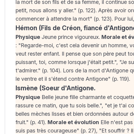
la mort de son fils et de sa femme, il continue so
petit, nous allons y aller." (p. 122). Après avoir 
commencer à attendre la mort" (p. 123). Pour lui,
Hémon (Fils de Créon, fiancé d'Antigon
Physique
Jeune prince vigoureux.
Morale et év
: "Regarde-moi, c'est cela devenir un homme, voir
veut rester enfant. Il pense que son père peut tou
puissant, toi, comme lorsque j'était petit.", "Je s
t'admirer." (p. 104). Lors de la mort d'Antigone 
le ventre et il s'étend contre Antigone" (p. 119).
Ismène (Soeur d'Antigone.
Physique
Belle jeune fille charmante et coquette
rassure ce matin, que tu sois belle.", "et je t'ai
belles mèches lisses et bien ordonnées autour de
fruit." (p. 41).
Morale et évolution
Elle n'est pas
suis pas très courageuse" (p. 27), "Et souffrir ? I