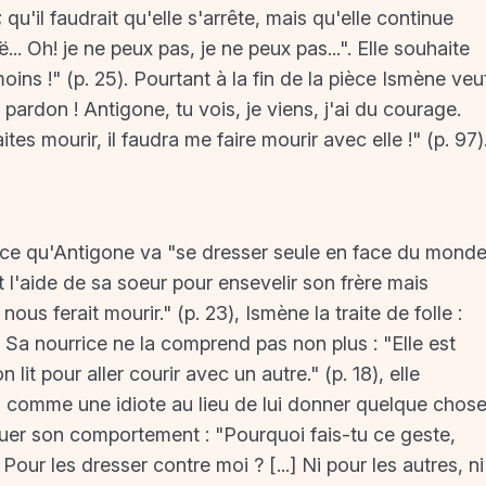
 qu'il faudrait qu'elle s'arrête, mais qu'elle continue
 Oh! je ne peux pas, je ne peux pas...". Elle souhaite
ns !" (p. 25). Pourtant à la fin de la pièce Ismène veu
ardon ! Antigone, tu vois, je viens, j'ai du courage.
aites mourir, il faudra me faire mourir avec elle !" (p. 97)
ce qu'Antigone va "se dresser seule en face du monde
 l'aide de sa soeur pour ensevelir son frère mais
ous ferait mourir." (p. 23), Ismène la traite de folle :
3). Sa nourrice ne la comprend pas non plus : "Elle est
lit pour aller courir avec un autre." (p. 18), elle
 là comme une idiote au lieu de lui donner quelque chos
quer son comportement : "Pourquoi fais-tu ce geste,
Pour les dresser contre moi ? [...] Ni pour les autres, ni