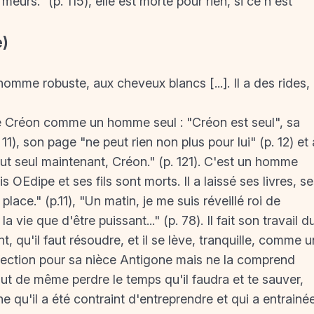
meurs." (p. 115), elle est morte pour rien, si ce n'est
e)
me robuste, aux cheveux blancs [...]. Il a des rides, i
 Créon comme un homme seul : "Créon est seul", sa
1), son page "ne peut rien non plus pour lui" (p. 12) et 
 tout seul maintenant, Créon." (p. 121). C'est un homme
 OEdipe et ses fils sont morts. Il a laissé ses livres, s
 place." (p.11), "Un matin, je me suis réveillé roi de
 vie que d'être puissant..." (p. 78). Il fait son travail d
, qu'il faut résoudre, et il se lève, tranquille, comme u
l'affection pour sa nièce Antigone mais ne la comprend
out de même perdre le temps qu'il faudra et te sauver,
ne qu'il a été contraint d'entreprendre et qui a entrainé