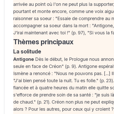
arrivée au point où l'on ne peut plus la supporter;
pourtant et monte encore, comme une voix aiguë...
raisonner sa soeur : "Essaie de comprendre au moi
accompagner sa soeur dans la mort : "Antigone, p
J'irai maintenant avec toi !" (p. 97), "Si vous la f
Thèmes principaux
La solitude
Antigone
Dès le début, le Prologue nous annon
seule en face de Créon" (p. 9). Antigone espérait
Ismène a renoncé : "Nous ne pouvons pas. [...] Il n
"J'ai bien pensé toute la nuit. Tu es folle." (p. 2
fiancée et à quatre heures du matin elle quitte son 
s'efforce de prendre soin de sa santé : "je suis
de chaud." (p. 21). Créon non plus ne peut expli
alors ? Pour les autres, pour ceux qui y croient ? 