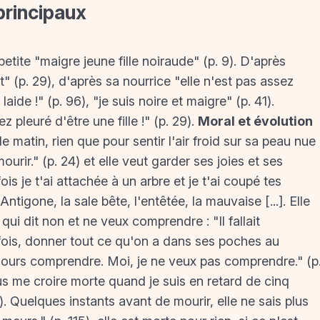
principaux
tite "maigre jeune fille noiraude" (p. 9). D'après
(p. 29), d'après sa nourrice "elle n'est pas assez
laide !" (p. 96), "je suis noire et maigre" (p. 41).
 pleuré d'être une fille !" (p. 29).
Moral et évolution
le matin, rien que pour sentir l'air froid sur sa peau nue
ourir." (p. 24) et elle veut garder ses joies et ses
fois je t'ai attachée à un arbre et je t'ai coupé tes
ntigone, la sale bête, l'entêtée, la mauvaise [...]. Elle
 qui dit non et ne veux comprendre : "Il fallait
fois, donner tout ce qu'on a dans ses poches au
jours comprendre. Moi, je ne veux pas comprendre." (p
 plus me croire morte quand je suis en retard de cinq
3). Quelques instants avant de mourir, elle ne sais plus