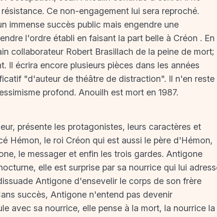
la résistance. Ce non-engagement lui sera reproché.
t un immense succès public mais engendre une
dre l'ordre établi en faisant la part belle à Créon . En
in collaborateur Robert Brasillach de la peine de mort;
 Il écrira encore plusieurs pièces dans les années
icatif "d'auteur de théâtre de distraction". Il n'en reste
pessimisme profond. Anouilh est mort en 1987.
ur, présente les protagonistes, leurs caractères et
ncé Hémon, le roi Créon qui est aussi le père d'Hémon,
ne, le messager et enfin les trois gardes. Antigone
octurne, elle est surprise par sa nourrice qui lui adres
dissuade Antigone d'ensevelir le corps de son frère
. Sans succès, Antigone n'entend pas devenir
 avec sa nourrice, elle pense à la mort, la nourrice la