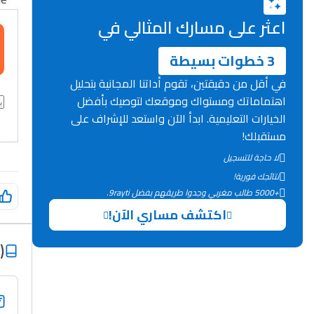
اعثر على مسارك المثالي في
3 خطوات بسيطة
في أقل من دقيقتين، تقوم أداتنا المجانية بتحليل
اهتماماتك ومستواك وموقعك لتوصيك بأفضل
الخيارات التعليمية. ابدأ الآن واستعد للإشراف على
مستقبلك!
لا حاجة للتسجيل
نتائجك فورية!
+5000 طالب مغربي وجدوا طريقهم بفضل 9rayti.
اكتشف مساري الآن!
)