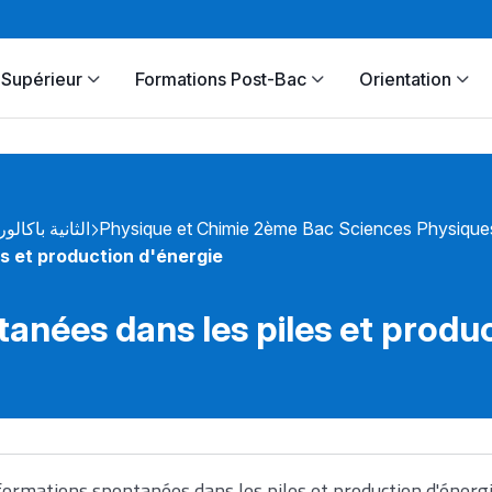
Supérieur
Formations Post-Bac
Orientation
الثانية باكالور
Physique et Chimie 2ème Bac Sciences Physique
s et production d'énergie
anées dans les piles et produc
ormations spontanées dans les piles et production d'énerg