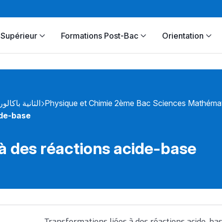
Supérieur
Formations Post-Bac
Orientation
الثانية باكالور
Physique et Chimie 2ème Bac Sciences Mathémat
ide-base
à des réactions acide-base
Transformations liées à des réactions acide-ba