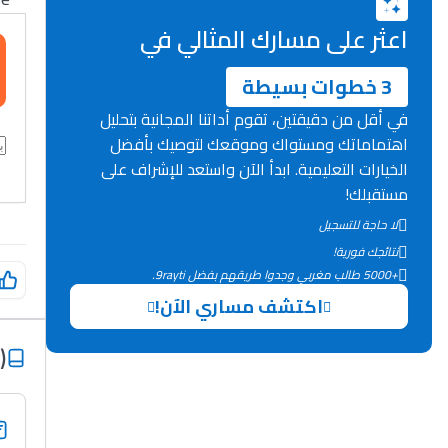
اعثر على مسارك المثالي في
3 خطوات بسيطة
في أقل من دقيقتين، تقوم أداتنا المجانية بتحليل
اهتماماتك ومستواك وموقعك لتوصيك بأفضل
الخيارات التعليمية. ابدأ الآن واستعد للإشراف على
مستقبلك!
لا حاجة للتسجيل
نتائجك فورية!
+5000 طالب مغربي وجدوا طريقهم بفضل 9rayti.
اكتشف مساري الآن!
)