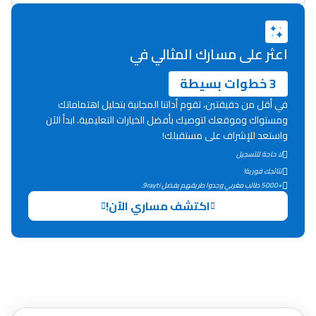
دليل المهن
ما يزيد عن 149 مهنة
اعثر على مسارك المثالي في
3 خطوات بسيطة
دليل التوجيه
في أقل من دقيقتين، تقوم أداتنا المجانية بتحليل اهتماماتك
التوجيه بالثانوي و الإعدادي
ومستواك وموقعك لتوصيك بأفضل الخيارات التعليمية. ابدأ الآن
واستعد للإشراف على مستقبلك!
لا حاجة للتسجيل
نتائجك فورية!
+5000 طالب مغربي وجدوا طريقهم بفضل 9rayti.
اكتشف مساري الآن!
Ki Derti Liha