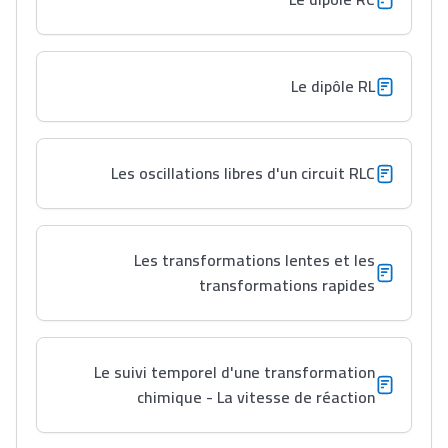
Lycée Maroc
Le dipôle RL
التعليم الثانوي التأهيلي
Les oscillations libres d'un circuit RLC
Collège au Maroc
التعليم الثانوي الإعدادي
Les transformations lentes et les
Post-Bac
transformations rapides
+ de 78 Sujets
Le suivi temporel d'une transformation
Interviews/Vidéos
chimique - La vitesse de réaction
+ de 89 Interviews/Vidéos