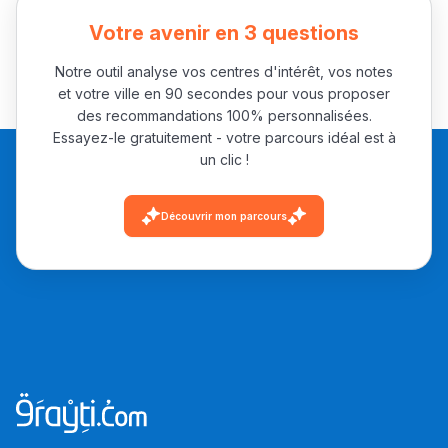
باش تقدر تساعد الناس
Votre avenir en 3 questions
يلقاو التوازن من الدّاخل
ومن الخارج، بشرى
Notre outil analyse vos centres d'intérêt, vos notes
أمسكين بنات مسارها
et votre ville en 90 secondes pour vous proposer
des recommandations 100% personnalisées.
خطوة بخطوة - مترجم
القراية و الخدمة فمجال
Essayez-le gratuitement - votre parcours idéal est à
تقويم البصر مع المختصّة
un clic !
مريم الزواكي
Découvrir mon parcours
مسار عبد العزيز فتيشي،
المبدع فمجال الديكور و
النحت اللي كيحلم يحيي
أكادير أوفلا
سقطت فالباك و سنة
2011 بدّلاتني بزّاف، مسار
إلياس أريدال، إطار
فمنظّمة دولية