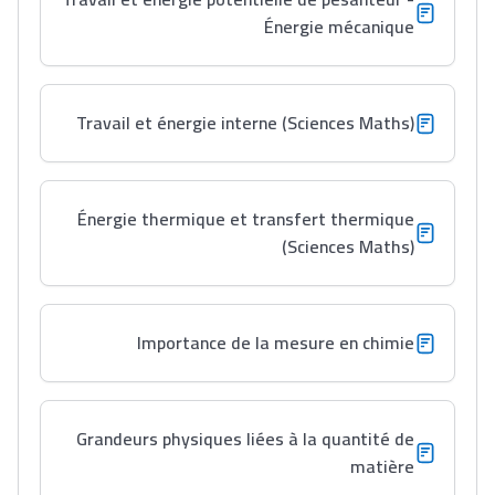
Énergie mécanique
Lycée Maroc
Travail et énergie interne (Sciences Maths)
التعليم الثانوي التأهيلي
Collège au Maroc
Énergie thermique et transfert thermique
(Sciences Maths)
التعليم الثانوي الإعدادي
Post-Bac
Importance de la mesure en chimie
+ de 78 Sujets
Interviews/Vidéos
Grandeurs physiques liées à la quantité de
+ de 89 Interviews/Vidéos
matière