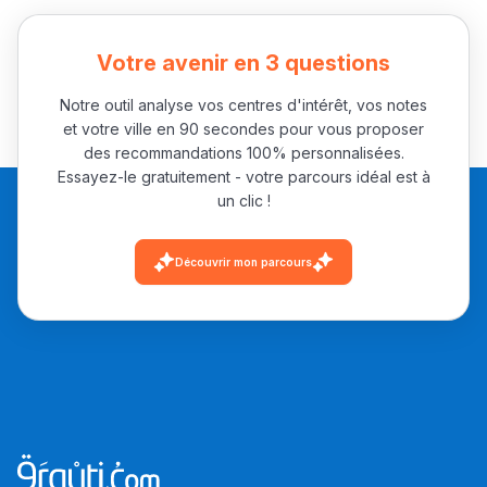
باش تقدر تساعد الناس
يلقاو التوازن من الدّاخل
Votre avenir en 3 questions
ومن الخارج، بشرى
Notre outil analyse vos centres d'intérêt, vos notes
أمسكين بنات مسارها
et votre ville en 90 secondes pour vous proposer
خطوة بخطوة - مترجم
القراية و الخدمة فمجال
des recommandations 100% personnalisées.
تقويم البصر مع المختصّة
Essayez-le gratuitement - votre parcours idéal est à
un clic !
مريم الزواكي
Découvrir mon parcours
مسار عبد العزيز فتيشي،
المبدع فمجال الديكور و
النحت اللي كيحلم يحيي
أكادير أوفلا
سقطت فالباك و سنة
2011 بدّلاتني بزّاف، مسار
إلياس أريدال، إطار