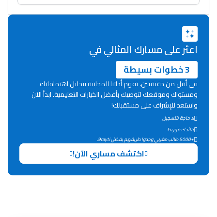
دليل المهن
ما يزيد عن 149 مهنة
اعثر على مسارك المثالي في
دليل التوجيه
3 خطوات بسيطة
في أقل من دقيقتين، تقوم أداتنا المجانية بتحليل اهتماماتك
التوجيه بالثانوي و الإعدادي
ومستواك وموقعك لتوصيك بأفضل الخيارات التعليمية. ابدأ الآن
واستعد للإشراف على مستقبلك!
لا حاجة للتسجيل
نتائجك فورية!
+5000 طالب مغربي وجدوا طريقهم بفضل 9rayti.
اكتشف مساري الآن!
Ki Derti Liha