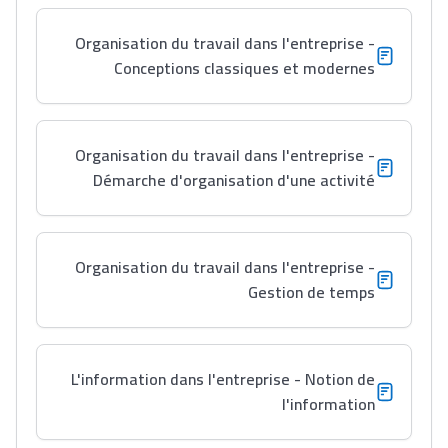
باش تقدر تساعد الناس
Organisation du travail dans l'entreprise -
يلقاو التوازن من الدّاخل
Conceptions classiques et modernes
ومن الخارج، بشرى
أمسكين بنات مسارها
خطوة بخطوة - مترجم
القراية و الخدمة فمجال
Organisation du travail dans l'entreprise -
تقويم البصر مع المختصّة
Démarche d'organisation d'une activité
مريم الزواكي
مسار عبد العزيز فتيشي،
Organisation du travail dans l'entreprise -
المبدع فمجال الديكور و
Gestion de temps
النحت اللي كيحلم يحيي
أكادير أوفلا
سقطت فالباك و سنة
L'information dans l'entreprise - Notion de
2011 بدّلاتني بزّاف، مسار
l'information
إلياس أريدال، إطار
فمنظّمة دولية