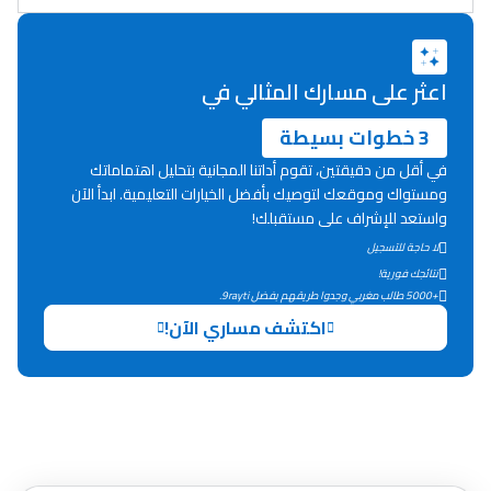
اعثر على مسارك المثالي في
3 خطوات بسيطة
في أقل من دقيقتين، تقوم أداتنا المجانية بتحليل اهتماماتك
ومستواك وموقعك لتوصيك بأفضل الخيارات التعليمية. ابدأ الآن
واستعد للإشراف على مستقبلك!
لا حاجة للتسجيل
نتائجك فورية!
+5000 طالب مغربي وجدوا طريقهم بفضل 9rayti.
اكتشف مساري الآن!