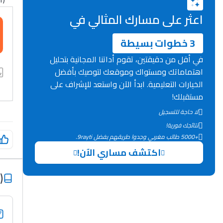
اعثر على مسارك المثالي في
3 خطوات بسيطة
في أقل من دقيقتين، تقوم أداتنا المجانية بتحليل
اهتماماتك ومستواك وموقعك لتوصيك بأفضل
الخيارات التعليمية. ابدأ الآن واستعد للإشراف على
مستقبلك!
لا حاجة للتسجيل
نتائجك فورية!
+5000 طالب مغربي وجدوا طريقهم بفضل 9rayti.
اكتشف مساري الآن!
)