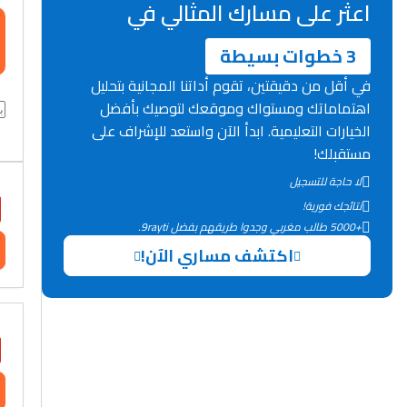
اعثر على مسارك المثالي في
3 خطوات بسيطة
في أقل من دقيقتين، تقوم أداتنا المجانية بتحليل
اهتماماتك ومستواك وموقعك لتوصيك بأفضل
الخيارات التعليمية. ابدأ الآن واستعد للإشراف على
مستقبلك!
لا حاجة للتسجيل
نتائجك فورية!
+5000 طالب مغربي وجدوا طريقهم بفضل 9rayti.
اكتشف مساري الآن!