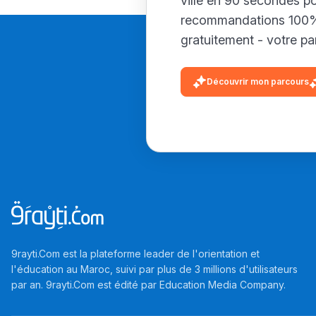
ville en 90 secondes p
recommandations 100% 
gratuitement - votre par
Découvrir mon parcours
9rayti.Com est la plateforme leader de l'orientation et
l'éducation au Maroc, suivi par plus de 3 millions d'utilisateurs
par an. 9rayti.Com est édité par
Education Media Company
.