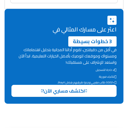
اعثر على مسارك المثالي في
3 خطوات بسيطة
في أقل من دقيقتين، تقوم أداتنا المجانية بتحليل اهتماماتك
Ki Derti Liha
ومستواك وموقعك لتوصيك بأفضل الخيارات التعليمية. ابدأ الآن
واستعد للإشراف على مستقبلك!
لا حاجة للتسجيل
باش تقدر تساعد الناس
نتائجك فورية!
يلقاو التوازن من الدّاخل
+5000 طالب مغربي وجدوا طريقهم بفضل 9rayti.
ومن الخارج، بشرى
اكتشف مساري الآن!
أمسكين بنات مسارها
خطوة بخطوة - مترجم
القراية و الخدمة فمجال
تقويم البصر مع المختصّة
مريم الزواكي