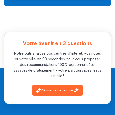
تقويم البصر مع المختصّة
مريم الزواكي
مسار عبد العزيز فتيشي،
المبدع فمجال الديكور و
النحت اللي كيحلم يحيي
أكادير أوفلا
Votre avenir en 3 questions
سقطت فالباك و سنة
Notre outil analyse vos centres d'intérêt, vos notes
2011 بدّلاتني بزّاف، مسار
et votre ville en 90 secondes pour vous proposer
إلياس أريدال، إطار
des recommandations 100% personnalisées.
Essayez-le gratuitement - votre parcours idéal est à
فمنظّمة دولية
un clic !
مهنة التّرجمة، العمل
التّطوّعي، التّشبيك و
Découvrir mon parcours
أشياء أخرى مع مامودو
سامورا
بطلة المغرب فالقفز