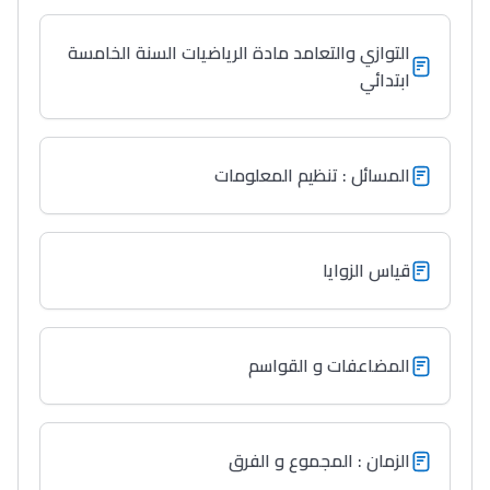
Collège au Maroc
التوازي والتعامد مادة الرياضيات السنة الخامسة
التعليم الثانوي الإعدادي
ابتدائي
Post-Bac
+ de 78 Sujets
المسائل : تنظيم المعلومات
Interviews/Vidéos
قياس الزوايا
+ de 89 Interviews/Vidéos
دليل المهن
المضاعفات و القواسم
ما يزيد عن 149 مهنة
دليل التوجيه
الزمان : المجموع و الفرق