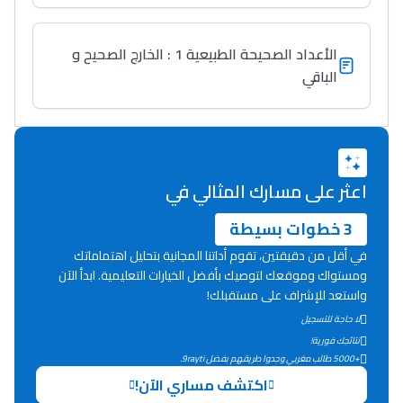
التوجيه بالثانوي و الإعدادي
الأعداد الصحيحة الطبيعية 1 : الخارج الصحيح و
الباقي
اعثر على مسارك المثالي في
Ki Derti Liha
3 خطوات بسيطة
في أقل من دقيقتين، تقوم أداتنا المجانية بتحليل اهتماماتك
باش تقدر تساعد الناس
ومستواك وموقعك لتوصيك بأفضل الخيارات التعليمية. ابدأ الآن
واستعد للإشراف على مستقبلك!
يلقاو التوازن من الدّاخل
لا حاجة للتسجيل
ومن الخارج، بشرى
نتائجك فورية!
أمسكين بنات مسارها
+5000 طالب مغربي وجدوا طريقهم بفضل 9rayti.
خطوة بخطوة - مترجم
القراية و الخدمة فمجال
اكتشف مساري الآن!