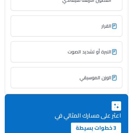
الفصول الأربعة لفيفالدي
Lycée Maroc
التعليم الثانوي التأهيلي
القرار
Collège au Maroc
التعليم الثانوي الإعدادي
النبرة أو تشديد الصوت
Post-Bac
+ de 78 Sujets
الوزن الموسيقي
Interviews/Vidéos
+ de 89 Interviews/Vidéos
اعثر على مسارك المثالي في
دليل المهن
3 خطوات بسيطة
ما يزيد عن 149 مهنة