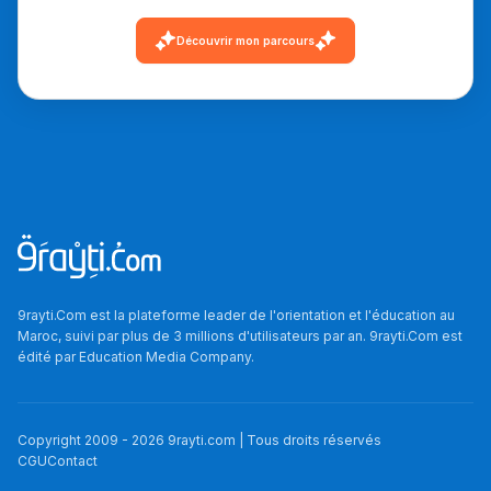
أمسكين بنات مسارها
خطوة بخطوة - مترجم
القراية و الخدمة فمجال
Découvrir mon parcours
تقويم البصر مع المختصّة
مريم الزواكي
مسار عبد العزيز فتيشي،
المبدع فمجال الديكور و
النحت اللي كيحلم يحيي
أكادير أوفلا
سقطت فالباك و سنة
2011 بدّلاتني بزّاف، مسار
9rayti.Com est la plateforme leader de l'orientation et l'éducation au
Maroc, suivi par plus de 3 millions d'utilisateurs par an. 9rayti.Com est
إلياس أريدال، إطار
édité par
Education Media Company
.
فمنظّمة دولية
مهنة التّرجمة، العمل
التّطوّعي، التّشبيك و
Copyright 2009 -
2026
9rayti.com | Tous droits réservés
CGU
Contact
أشياء أخرى مع مامودو