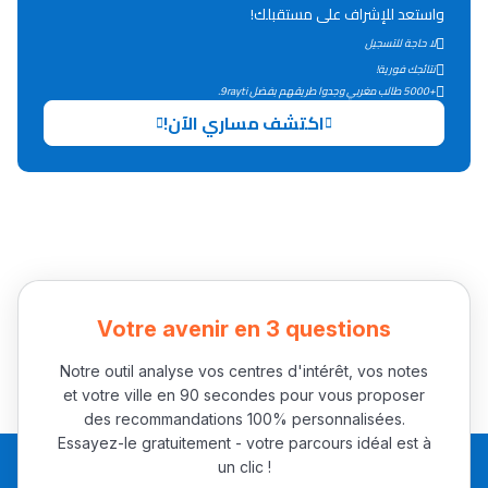
واستعد للإشراف على مستقبلك!
دليل التوجيه
لا حاجة للتسجيل
نتائجك فورية!
التوجيه بالثانوي و الإعدادي
+5000 طالب مغربي وجدوا طريقهم بفضل 9rayti.
اكتشف مساري الآن!
Votre avenir en 3 questions
Ki Derti Liha
Notre outil analyse vos centres d'intérêt, vos notes
et votre ville en 90 secondes pour vous proposer
باش تقدر تساعد الناس
des recommandations 100% personnalisées.
يلقاو التوازن من الدّاخل
Essayez-le gratuitement - votre parcours idéal est à
ومن الخارج، بشرى
un clic !