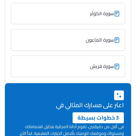
التعليم الثانوي التأهيلي
سورة الكوثر
Collège au Maroc
التعليم الثانوي الإعدادي
سورة الماعون
Post-Bac
سورة قريش
+ de 78 Sujets
Interviews/Vidéos
+ de 89 Interviews/Vidéos
اعثر على مسارك المثالي في
3 خطوات بسيطة
دليل المهن
في أقل من دقيقتين، تقوم أداتنا المجانية بتحليل اهتماماتك
ما يزيد عن 149 مهنة
ومستواك وموقعك لتوصيك بأفضل الخيارات التعليمية. ابدأ الآن