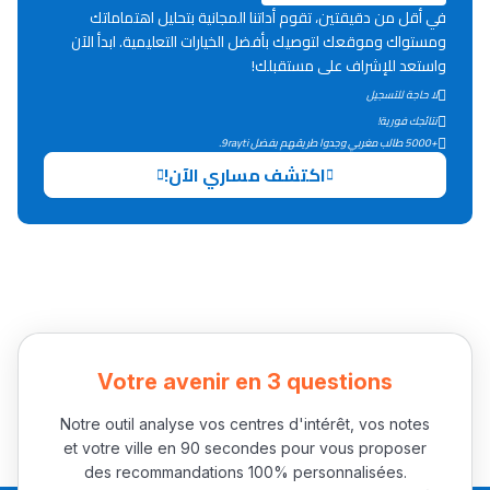
في أقل من دقيقتين، تقوم أداتنا المجانية بتحليل اهتماماتك
ومستواك وموقعك لتوصيك بأفضل الخيارات التعليمية. ابدأ الآن
دليل التوجيه
واستعد للإشراف على مستقبلك!
لا حاجة للتسجيل
التوجيه بالثانوي و الإعدادي
نتائجك فورية!
+5000 طالب مغربي وجدوا طريقهم بفضل 9rayti.
اكتشف مساري الآن!
Ki Derti Liha
Votre avenir en 3 questions
Notre outil analyse vos centres d'intérêt, vos notes
باش تقدر تساعد الناس
et votre ville en 90 secondes pour vous proposer
يلقاو التوازن من الدّاخل
des recommandations 100% personnalisées.