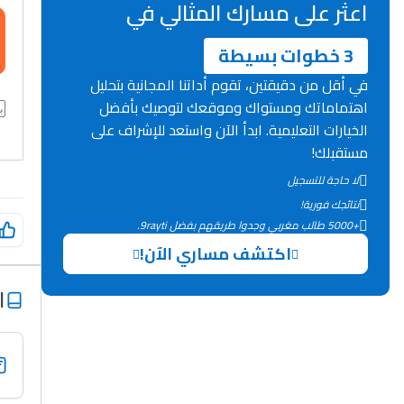
اعثر على مسارك المثالي في
3 خطوات بسيطة
في أقل من دقيقتين، تقوم أداتنا المجانية بتحليل
اهتماماتك ومستواك وموقعك لتوصيك بأفضل
الخيارات التعليمية. ابدأ الآن واستعد للإشراف على
مستقبلك!
لا حاجة للتسجيل
نتائجك فورية!
+5000 طالب مغربي وجدوا طريقهم بفضل 9rayti.
اكتشف مساري الآن!
ا