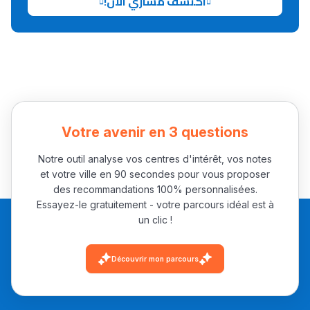
اكتشف مساري الآن!
تقويم البصر مع المختصّة
مريم الزواكي
مسار عبد العزيز فتيشي،
المبدع فمجال الديكور و
النحت اللي كيحلم يحيي
أكادير أوفلا
Votre avenir en 3 questions
سقطت فالباك و سنة
Notre outil analyse vos centres d'intérêt, vos notes
2011 بدّلاتني بزّاف، مسار
et votre ville en 90 secondes pour vous proposer
إلياس أريدال، إطار
des recommandations 100% personnalisées.
فمنظّمة دولية
Essayez-le gratuitement - votre parcours idéal est à
un clic !
مهنة التّرجمة، العمل
التّطوّعي، التّشبيك و
Découvrir mon parcours
أشياء أخرى مع مامودو
سامورا
بطلة المغرب فالقفز