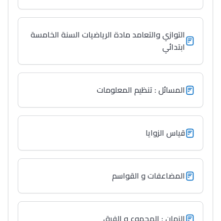
Collège au Maroc
التعليم الثانوي الإعدادي
التوازي والتعامد مادة الرياضيات السنة الخامسة
ابتدائي
Post-Bac
+ de 78 Sujets
المسائل : تنظيم المعلومات
Interviews/Vidéos
+ de 89 Interviews/Vidéos
قياس الزوايا
دليل المهن
المضاعفات و القواسم
ما يزيد عن 149 مهنة
دليل التوجيه
الزمان : المجموع و الفرق