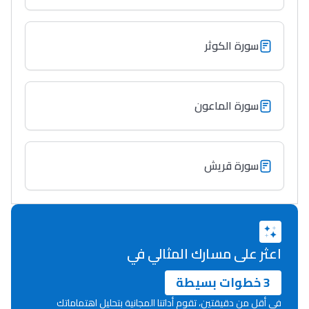
Lycée Maroc
التعليم الثانوي التأهيلي
سورة الكوثر
Collège au Maroc
التعليم الثانوي الإعدادي
سورة الماعون
Post-Bac
+ de 78 Sujets
سورة قريش
Interviews/Vidéos
+ de 89 Interviews/Vidéos
اعثر على مسارك المثالي في
دليل المهن
3 خطوات بسيطة
ما يزيد عن 149 مهنة
في أقل من دقيقتين، تقوم أداتنا المجانية بتحليل اهتماماتك