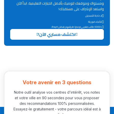
ومستواك وموقعك لتوصيك بأفضل الخيارات التعليمية. ابدأ الآن
واستعد للإشراف على مستقبلك!
دليل التوجيه
لا حاجة للتسجيل
التوجيه بالثانوي و الإعدادي
نتائجك فورية!
+5000 طالب مغربي وجدوا طريقهم بفضل 9rayti.
اكتشف مساري الآن!
Ki Derti Liha
Votre avenir en 3 questions
Notre outil analyse vos centres d'intérêt, vos notes
باش تقدر تساعد الناس
et votre ville en 90 secondes pour vous proposer
يلقاو التوازن من الدّاخل
des recommandations 100% personnalisées.
Essayez-le gratuitement - votre parcours idéal est à
ومن الخارج، بشرى