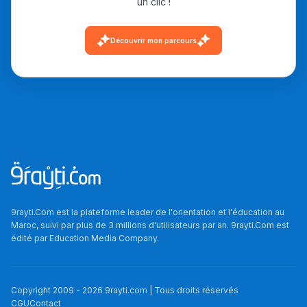
un clic !
أمسكين بنات مسارها
خطوة بخطوة - مترجم
القراية و الخدمة فمجال
Découvrir mon parcours
تقويم البصر مع المختصّة
مريم الزواكي
مسار عبد العزيز فتيشي،
المبدع فمجال الديكور و
النحت اللي كيحلم يحيي
أكادير أوفلا
سقطت فالباك و سنة
2011 بدّلاتني بزّاف، مسار
9rayti.Com est la plateforme leader de l'orientation et l'éducation au
إلياس أريدال، إطار
Maroc, suivi par plus de 3 millions d'utilisateurs par an. 9rayti.Com est
édité par
Education Media Company
.
فمنظّمة دولية
مهنة التّرجمة، العمل
التّطوّعي، التّشبيك و
Copyright 2009 -
2026
9rayti.com | Tous droits réservés
CGU
Contact