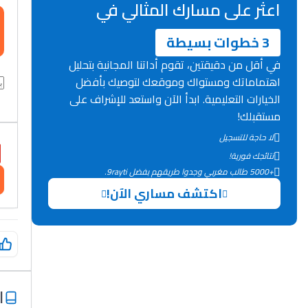
اعثر على مسارك المثالي في
3 خطوات بسيطة
في أقل من دقيقتين، تقوم أداتنا المجانية بتحليل
اهتماماتك ومستواك وموقعك لتوصيك بأفضل
الخيارات التعليمية. ابدأ الآن واستعد للإشراف على
مستقبلك!
لا حاجة للتسجيل
نتائجك فورية!
+5000 طالب مغربي وجدوا طريقهم بفضل 9rayti.
اكتشف مساري الآن!
ا