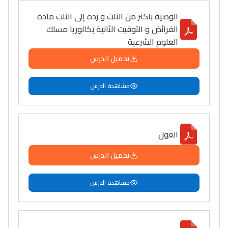
فمنظّمة دولية
الوصية باكثر من الثلث و رده إلى الثلث مادة
مهنة التّرجمة، العمل
الفرائض و التوقيت الثانية بكالوريا مسلك
التّطوّعي، التّشبيك و
العلوم الشرعية
أشياء أخرى مع مامودو
تحميل الدرس
سامورا
بطلة المغرب فالقفز
مشاهدة الدرس
الطولي، ملاك البردع
كتحكي على تجربتها
فالرّياضة و الدّراسة
العول
تحميل الدرس
مشاهدة الدرس