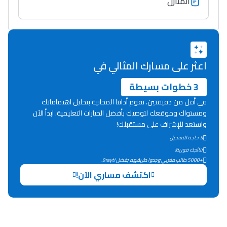
المنازل
اعثر على مسارك المثالي في
3 خطوات بسيطة
في أقل من دقيقتين، تقوم أداتنا المجانية بتحليل اهتماماتك
ومستواك وموقعك لتوصيك بأفضل الخيارات التعليمية. ابدأ الآن
واستعد للإشراف على مستقبلك!
لا حاجة للتسجيل
نتائجك فورية!
+5000 طالب مغربي وجدوا طريقهم بفضل 9rayti.
اكتشف مساري الآن!